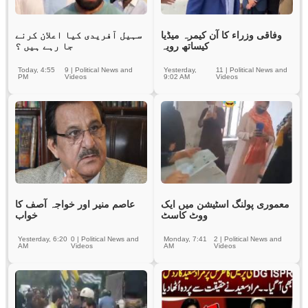
وفاقی وزراء کا آن کیمرہ میڈیا
سہیل آفریدی کیا اعلان کرنے
کیساتھ رویہ
جا رہے ہیں ؟
Today, 4:55
9
|
Political News and
Yesterday,
11
|
Political News and
PM
Videos
9:02 AM
Videos
معموری پولنگ اسٹیشن میں ایک
عاصم منیر اور خواجہ آصف کا
ووٹ کاسٹ
خواب
Yesterday, 6:20
0
|
Political News and
Monday, 7:41
2
|
Political News and
AM
Videos
AM
Videos