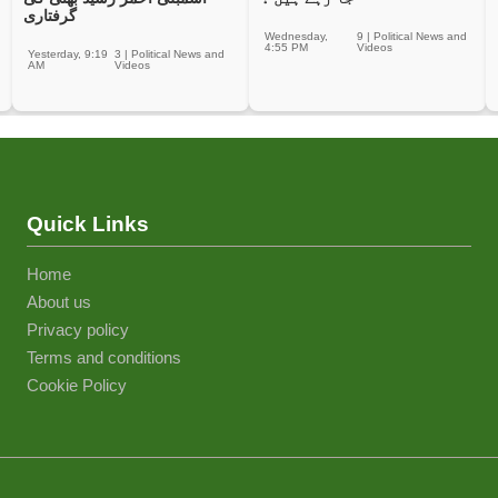
گرفتاری
Wednesday,
9
|
Political News and
4:55 PM
Videos
Yesterday, 9:19
3
|
Political News and
AM
Videos
Quick Links
Home
About us
Privacy policy
Terms and conditions
Cookie Policy