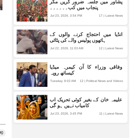
پشاور میں جلسہ ضرور کریں مگر
پنجاب میں کب۔۔۔۔۔۔
Jul 23, 2026, 3:54 PM
17
|
Latest News
انڈیا میں احتجاج کرنے والوں کے
ہاتھوں پولیس والے کی پٹائی
Jul 22, 2026, 11:03 AM
12
|
Latest News
وفاقی وزراء کا آن کیمرہ میڈیا
کیساتھ رویہ
Tuesday, 9:02 AM
12
|
Political News and Videos
علیمہ خان کے بغیر کوئی تحریک اب
کامیاب نہیں ہو گی
Jul 23, 2026, 3:45 PM
11
|
Latest News
0