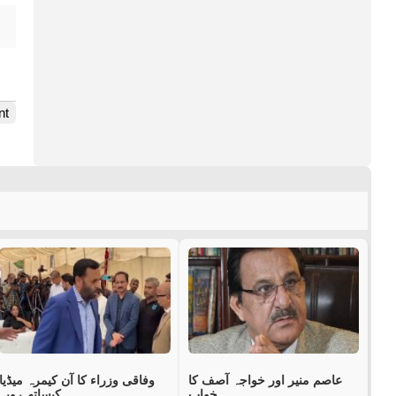
nt
عاصم منیر اور خواجہ آصف کا
وفاقی وزراء کا آن کیمرہ میڈیا
خواب
کیساتھ رویہ