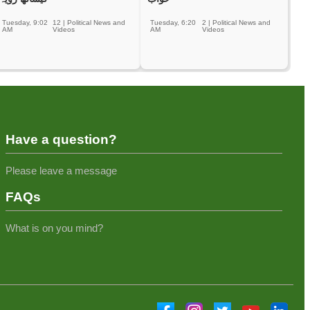
Tuesday, 9:02
12
|
Political News and
Tuesday, 6:20
2
|
Political News and
AM
Videos
AM
Videos
Have a question?
Please leave a message
FAQs
What is on you mind?