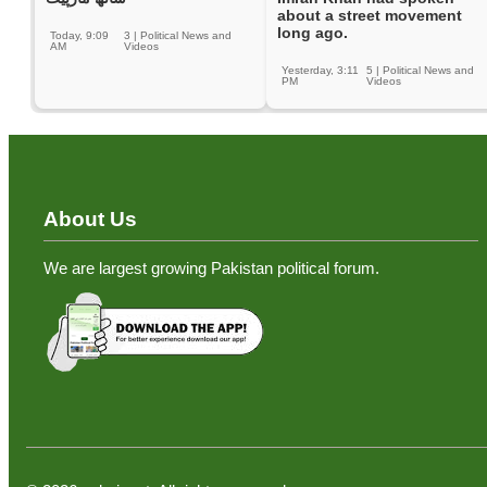
about a street movement
long ago.
Today, 9:09
3
|
Political News and
AM
Videos
Yesterday, 3:11
5
|
Political News and
PM
Videos
About Us
We are largest growing Pakistan political forum.