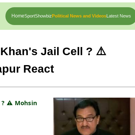
Home
Sport
Showbiz
Political News and Videos
Latest News
han's Jail Cell ? ⚠️
pur React
 ? ⚠️ Mohsin 