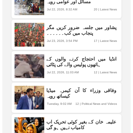
مسائل اور عوامی رویہ
Jul 22, 2026, 8:32 AM
20
|
Latest News
پشاور میں جلسہ ضرور کریں مگر
پنجاب میں کب۔۔۔۔۔۔
Jul 23, 2026, 3:54 PM
17
|
Latest News
انڈیا میں احتجاج کرنے والوں کے
ہاتھوں پولیس والے کی پٹائی
Jul 22, 2026, 11:03 AM
12
|
Latest News
وفاقی وزراء کا آن کیمرہ میڈیا
کیساتھ رویہ
Tuesday, 9:02 AM
12
|
Political News and Videos
علیمہ خان کے بغیر کوئی تحریک اب
کامیاب نہیں ہو گی