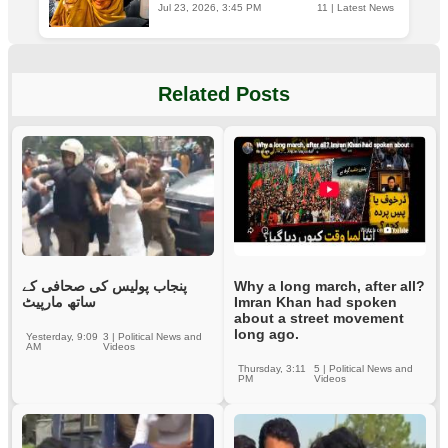
Jul 23, 2026, 3:45 PM
11
|
Latest News
Related Posts
Why a long march, after all?
پنجاب پولیس کی صحافی کے
Imran Khan had spoken
ساتھ مارپیٹ
about a street movement
long ago.
Yesterday, 9:09
3
|
Political News and
AM
Videos
Thursday, 3:11
5
|
Political News and
PM
Videos