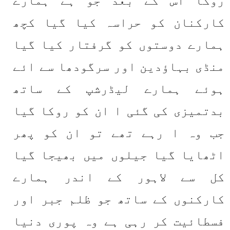
کارکنان کو حراسہ کیا گیا کچھ 
ہمارے دوستوں کو گرفتار کیا گیا 
منڈی بہاؤدین اور سرگودھا سے ائے 
ہوئے ہمارے لیڈرشپ کے ساتھ 
بدتمیزی کی گئی ا ان کو روکا گیا 
جب وہ ا رہے تھے تو ان کو پھر 
اٹھایا گیا جیلوں میں بھیجا گیا 
کل سے لاہور کے اندر ہمارے 
کارکنوں کے ساتھ جو ظلم جبر اور 
فسطائیت کر رہی ہے وہ پوری دنیا 