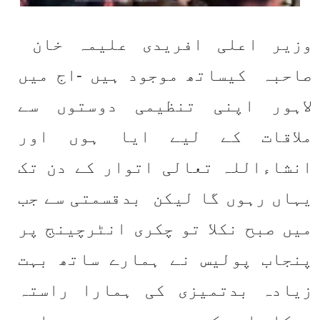
 وزیر اعلی افریدی علیمہ خان 
صاحبہ  کیساتھ موجود ہیں -اج میں 
لاہور اپنی تنظیمی دوستوں سے 
ملاقات کے لیے ایا ہوں اور 
انشاءاللہ تعالی اتوار کے دن تک 
یہاں رہوں گا لیکن  بدقسمتی سے جب 
میں صبح نکلا تو چکری انٹرچینج پر 
پنجاب پولیس نے ہمارے ساتھ بہت 
زیادہ بدتمیزی کی ہمارا راستہ 
روکا اس کے بعد جو ہے ہمارے 