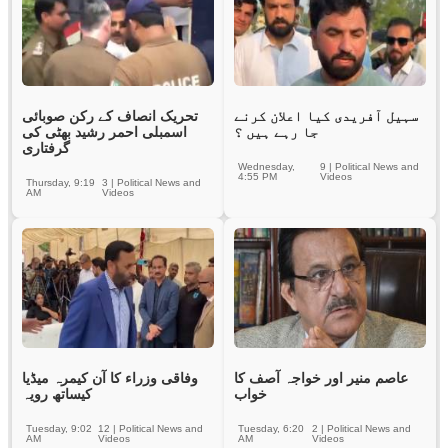
سہیل آفریدی کیا اعلان کرنے
تحریک انصاف کے رکن صوبائی
جا رہے ہیں ؟
اسمبلی احمر رشید بھٹی کی
گرفتاری
Wednesday,
9
|
Political News and
4:55 PM
Videos
Thursday, 9:19
3
|
Political News and
AM
Videos
عاصم منیر اور خواجہ آصف کا
وفاقی وزراء کا آن کیمرہ میڈیا
خواب
کیساتھ رویہ
Tuesday, 9:02
12
|
Political News and
Tuesday, 6:20
2
|
Political News and
AM
Videos
AM
Videos