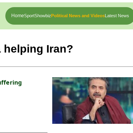
Home
Sport
Showbiz
Political News and Videos
Latest News
helping Iran?
ffering