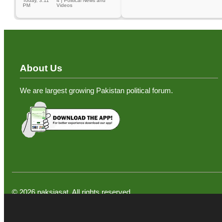
Today, 3:11
4
|
Political News and
PM
Videos
About Us
We are largest growing Pakistan political forum.
©
2026
paksiasat. All rights reserved.
,