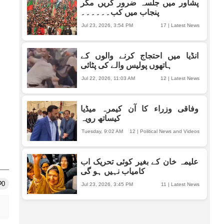
پشاور میں جلسہ ضرور کریں مگر
پنجاب میں کب۔۔۔۔۔۔
Jul 23, 2026, 3:54 PM
17
|
Latest News
انڈیا میں احتجاج کرنے والوں کے
ہاتھوں پولیس والے کی پٹائی
Jul 22, 2026, 11:03 AM
12
|
Latest News
وفاقی وزراء کا آن کیمرہ میڈیا
کیساتھ رویہ
Tuesday, 9:02 AM
12
|
Political News and Videos
علیمہ خان کے بغیر کوئی تحریک اب
کامیاب نہیں ہو گی
0
Jul 23, 2026, 3:45 PM
11
|
Latest News