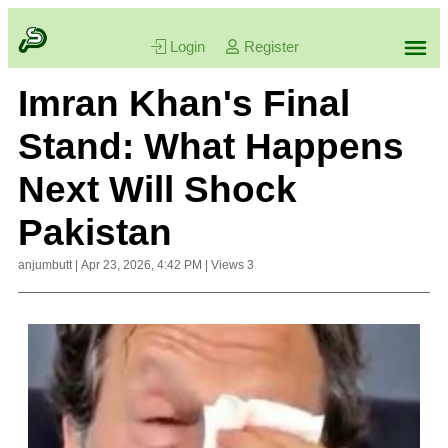
Login
Register
Imran Khan's Final
Stand: What Happens
Next Will Shock
Pakistan
anjumbutt
|
Apr 23, 2026, 4:42 PM
|
Views
3