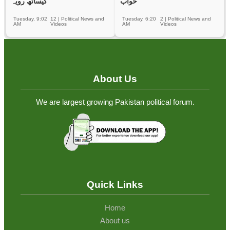
خواب
کیساتھ رویہ
Tuesday, 9:02
12
|
Political News and
Tuesday, 6:20
2
|
Political News and
AM
Videos
AM
Videos
About Us
We are largest growing Pakistan political forum.
Quick Links
Home
About us