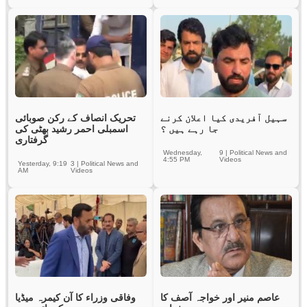
سہیل آفریدی کیا اعلان کرنے
تحریک انصاف کے رکن صوبائی
جا رہے ہیں ؟
اسمبلی احمر رشید بھٹی کی
گرفتاری
Wednesday,
9
|
Political News and
4:55 PM
Videos
Yesterday, 9:19
3
|
Political News and
AM
Videos
عاصم منیر اور خواجہ آصف کا
وفاقی وزراء کا آن کیمرہ میڈیا