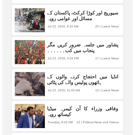
سیوریج اور کوڑا کرکٹ، پاکستان کے
مسائل اور عوامی رویہ
Jul 22, 2026, 8:32 AM
20
|
Latest News
پشاور میں جلسہ ضرور کریں مگر
پنجاب میں کب۔۔۔۔۔۔
Jul 23, 2026, 3:54 PM
17
|
Latest News
انڈیا میں احتجاج کرنے والوں کے
ہاتھوں پولیس والے کی پٹائی
Jul 22, 2026, 11:03 AM
12
|
Latest News
وفاقی وزراء کا آن کیمرہ میڈیا
کیساتھ رویہ
Tuesday, 9:02 AM
12
|
Political News and Videos