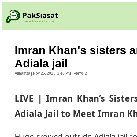
PakSiasat
Social News Forum
Imran Khan's sisters 
Adiala jail
Alihamza
|
Nov 25, 2025, 3:46 PM
|
Views
2
LIVE | Imran Khan’s Sisters
Adiala Jail to Meet Imran K
Huge crowed outside Adiala jail t