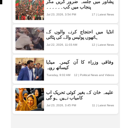
پشاور میں جلسہ ضرور کریں مگر
پنجاب میں کب۔۔۔۔۔۔
Jul 23, 2026, 3:54 PM
17
|
Latest News
انڈیا میں احتجاج کرنے والوں کے
ہاتھوں پولیس والے کی پٹائی
Jul 22, 2026, 11:03 AM
12
|
Latest News
وفاقی وزراء کا آن کیمرہ میڈیا
کیساتھ رویہ
Tuesday, 9:02 AM
12
|
Political News and Videos
علیمہ خان کے بغیر کوئی تحریک اب
کامیاب نہیں ہو گی
Jul 23, 2026, 3:45 PM
11
|
Latest News