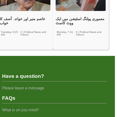
معموری پولنگ اسٹیشن میں ایک
عاصم منیر اور خواجہ آصف کا
ووٹ کاسٹ
خواب
Tuesday, 6:20
2
|
Political News and
Monday, 7:41
3
|
Political News and
AM
Videos
AM
Videos
Have a question?
Please leave a message
FAQs
What is on you mind?