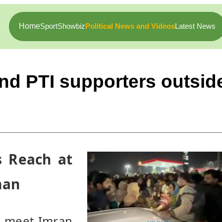
Home
Sport
Showbiz
Political News and Videos
Latest News
and PTI supporters outsid
 Reach at 
han
o meet Imran 