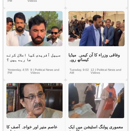
PM
Videos
وفاقی وزراء کا آن کیمرہ میڈیا
سہیل آفریدی کیا اعلان کرنے
کیساتھ رویہ
جا رہے ہیں ؟
Yesterday, 4:55
9
|
Political News and
Tuesday, 9:02
12
|
Political News and
PM
Videos
AM
Videos
معموری پولنگ اسٹیشن میں ایک
عاصم منیر اور خواجہ آصف کا