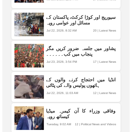
سیوریج اور کوڑا کرکٹ، پاکستان کے
مسائل اور عوامی رویہ
Jul 22, 2026, 8:32 AM
20
|
Latest News
پشاور میں جلسہ ضرور کریں مگر
پنجاب میں کب۔۔۔۔۔۔
Jul 23, 2026, 3:54 PM
17
|
Latest News
انڈیا میں احتجاج کرنے والوں کے
ہاتھوں پولیس والے کی پٹائی
Jul 22, 2026, 11:03 AM
12
|
Latest News
وفاقی وزراء کا آن کیمرہ میڈیا
کیساتھ رویہ
Tuesday, 9:02 AM
12
|
Political News and Videos