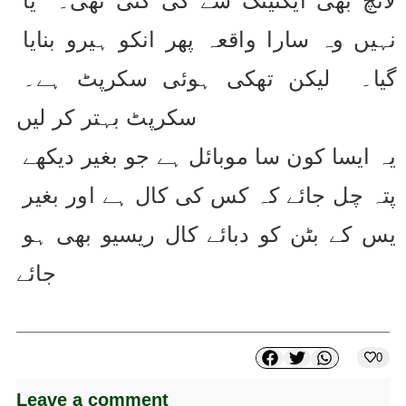
نہیں وہ سارا واقعہ پھر انکو ہیرو بنایا 
گیا۔  لیکن تھکی ہوئی سکرپٹ ہے۔ 
سکرپٹ بہتر کر لیں
یہ ایسا کون سا موبائل ہے جو بغیر دیکھے 
پتہ چل جائے کہ کس کی کال ہے اور بغیر 
یس کے بٹن کو دبائے کال ریسیو بھی ہو 
جائے
0
Leave a comment