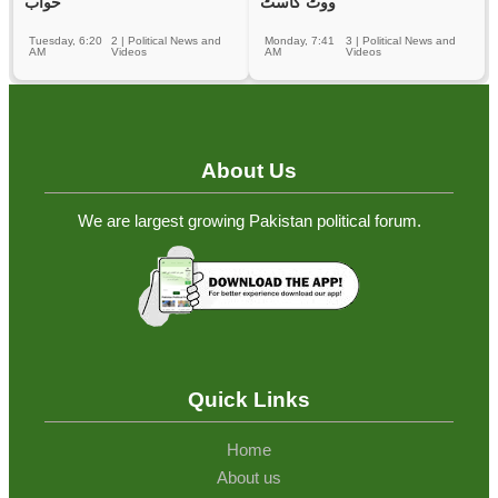
ووٹ کاسٹ
خواب
Tuesday, 6:20
2
|
Political News and
Monday, 7:41
3
|
Political News and
AM
Videos
AM
Videos
About Us
We are largest growing Pakistan political forum.
Quick Links
Home
About us