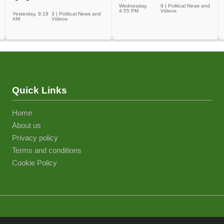
Wednesday,
9
|
Political News and
4:55 PM
Videos
Yesterday, 9:19
3
|
Political News and
AM
Videos
Quick Links
Home
About us
Privacy policy
Terms and conditions
Cookie Policy