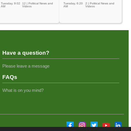
Tuesday, 9:02
12
|
Political News and
Tuesday, 6:20
2
|
Political News and
AM
Videos
AM
Videos
Have a question?
Please leave a message
FAQs
What is on you mind?