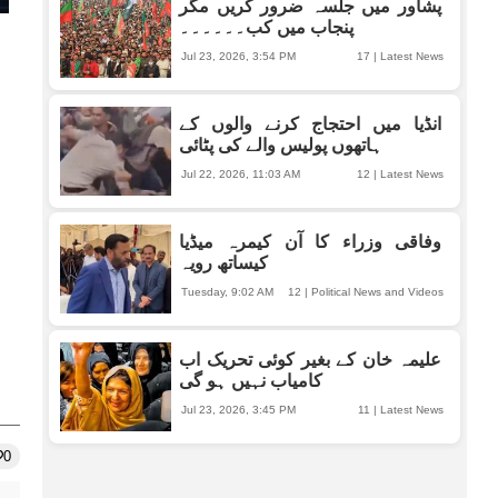
پشاور میں جلسہ ضرور کریں مگر
پنجاب میں کب۔۔۔۔۔۔
Jul 23, 2026, 3:54 PM
17
|
Latest News
انڈیا میں احتجاج کرنے والوں کے
ہاتھوں پولیس والے کی پٹائی
Jul 22, 2026, 11:03 AM
12
|
Latest News
وفاقی وزراء کا آن کیمرہ میڈیا
کیساتھ رویہ
Tuesday, 9:02 AM
12
|
Political News and Videos
علیمہ خان کے بغیر کوئی تحریک اب
کامیاب نہیں ہو گی
Jul 23, 2026, 3:45 PM
11
|
Latest News
0