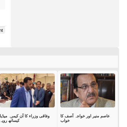
nt
عاصم منیر اور خواجہ آصف کا
وفاقی وزراء کا آن کیمرہ میڈیا
خواب
کیساتھ رویہ