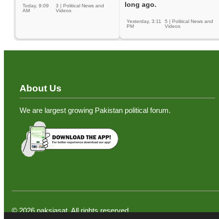
long ago.
Today, 9:09
3
|
Political News and
AM
Videos
Yesterday, 3:11
5
|
Political News and
PM
Videos
About Us
We are largest growing Pakistan political forum.
©
2026
paksiasat. All rights reserved.