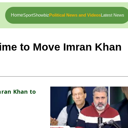
Home
Sport
Showbiz
Political News and Videos
Latest News
Time to Move Imran Khan
ran Khan to 