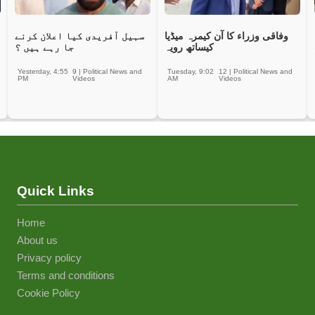
وفاقی وزراء کا آن کیمرہ میڈیا
سہیل آفریدی کیا اعلان کرنے
کیساتھ رویہ
جا رہے ہیں ؟
Yesterday, 4:55
9
|
Political News and
Tuesday, 9:02
12
|
Political News and
PM
Videos
AM
Videos
Quick Links
Home
About us
Privacy policy
Terms and conditions
Cookie Policy