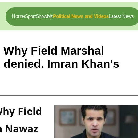
Home
Sport
Showbiz
Political News and Videos
Latest News
e Why Field Marshal
 denied. Imran Khan's
hy Field 
m Nawaz 