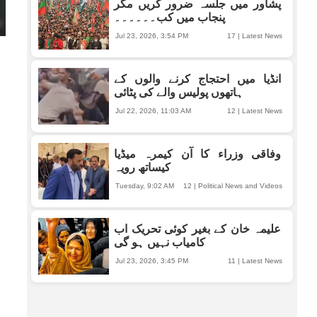
پشاور میں جلسہ ضرور کریں مگر
پنجاب میں کب۔۔۔۔۔۔
Jul 23, 2026, 3:54 PM
17
|
Latest News
انڈیا میں احتجاج کرنے والوں کے
ہاتھوں پولیس والے کی پٹائی
Jul 22, 2026, 11:03 AM
12
|
Latest News
وفاقی وزراء کا آن کیمرہ میڈیا
کیساتھ رویہ
Tuesday, 9:02 AM
12
|
Political News and Videos
علیمہ خان کے بغیر کوئی تحریک اب
کامیاب نہیں ہو گی
Jul 23, 2026, 3:45 PM
11
|
Latest News