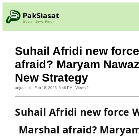
PakSiasat
Social News Forum
Suhail Afridi new forc
afraid? Maryam Nawaz
New Strategy
anjumbutt
|
Feb 18, 2026, 6:48 PM
|
Views
2
Suhail Afridi new force W
Marshal afraid? Marya