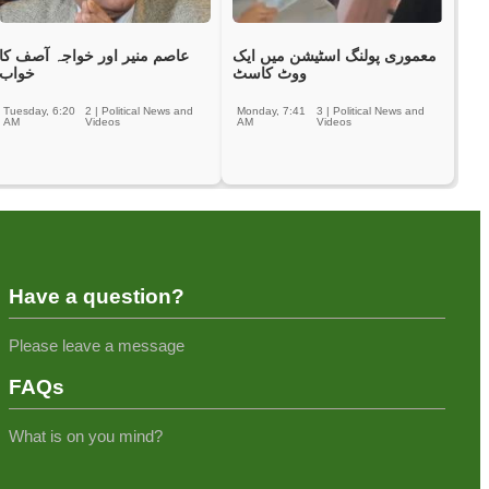
معموری پولنگ اسٹیشن میں ایک
عاصم منیر اور خواجہ آصف کا
ووٹ کاسٹ
خواب
Tuesday, 6:20
2
|
Political News and
Monday, 7:41
3
|
Political News and
AM
Videos
AM
Videos
Have a question?
Please leave a message
FAQs
What is on you mind?