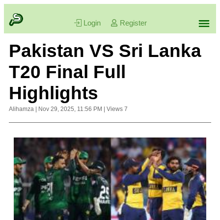
Login
Register
Pakistan VS Sri Lanka
T20 Final Full
Highlights
Alihamza
|
Nov 29, 2025, 11:56 PM
|
Views
7